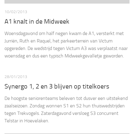
10/02/2013
A1 knalt in de Midweek
Woensdagavond om half negen kwam de A1, versterkt met
Jurriën, Ruth en Raquel, het parkeerterrein van Victum
opgereden. De wedstrijd tegen Victum A3 was verplaatst naar
woensdag en dus een typisch Midweekgevalletje geworden.
28/01/2013
Synergo 1, 2 en 3 blijven op titelkoers
De hoogste seniorenteams beleven tot dusver een uitstekend
zaalseizoen. Zondag wonnen S1 en S2 hun thuiswedstrijden
tegen Trekvogels. Zaterdagavond versloeg S3 concurrent
Telstar in Hoevelaken.