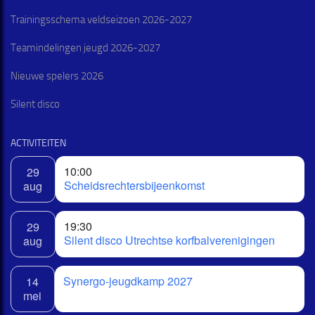
Trainingsschema veldseizoen 2026-2027
Teamindelingen jeugd 2026-2027
Nieuwe spelers 2026
Silent disco
ACTIVITEITEN
10:00
29
Scheidsrechtersbijeenkomst
aug
19:30
29
Silent disco Utrechtse korfbalverenigingen
aug
Synergo-jeugdkamp 2027
14
mei