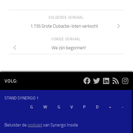
VOLGENDE VERHAAL
1.735 Grote Clubactie-loten verkocht
VORIGE VERHAAL
We zijn begonnen!
VOLG:
STAND SYNERGO 1
Beluister de
podcast
van Synergo Inside