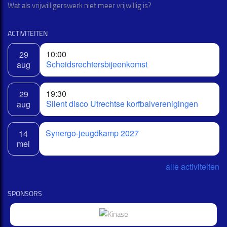
Wat als vrijwilligerswerk niet meer vrijwillig is?
ACTIVITEITEN
10:00
29
Scheidsrechtersbijeenkomst
aug
19:30
29
Silent disco Utrechtse korfbalverenigingen
aug
Synergo-jeugdkamp 2027
14
mei
alle activiteiten
SPONSORS