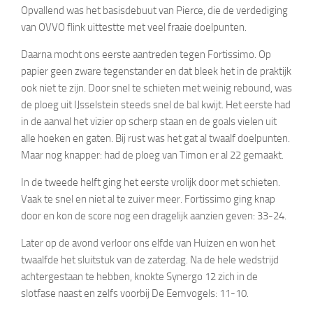
Opvallend was het basisdebuut van Pierce, die de verdediging
van OVVO flink uittestte met veel fraaie doelpunten.
Daarna mocht ons eerste aantreden tegen Fortissimo. Op
papier geen zware tegenstander en dat bleek het in de praktijk
ook niet te zijn. Door snel te schieten met weinig rebound, was
de ploeg uit IJsselstein steeds snel de bal kwijt. Het eerste had
in de aanval het vizier op scherp staan en de goals vielen uit
alle hoeken en gaten. Bij rust was het gat al twaalf doelpunten.
Maar nog knapper: had de ploeg van Timon er al 22 gemaakt.
In de tweede helft ging het eerste vrolijk door met schieten.
Vaak te snel en niet al te zuiver meer. Fortissimo ging knap
door en kon de score nog een dragelijk aanzien geven: 33-24.
Later op de avond verloor ons elfde van Huizen en won het
twaalfde het sluitstuk van de zaterdag. Na de hele wedstrijd
achtergestaan te hebben, knokte Synergo 12 zich in de
slotfase naast en zelfs voorbij De Eemvogels: 11-10.