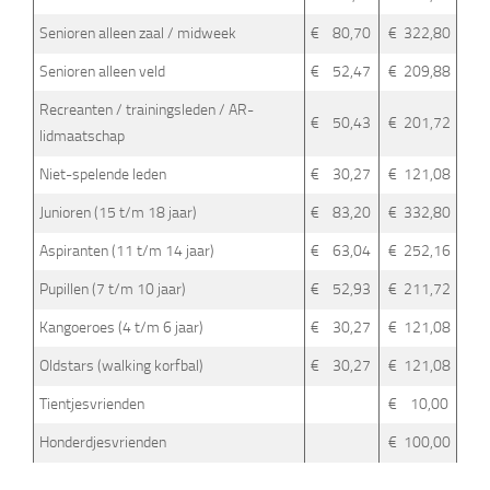
Senioren alleen zaal / midweek
€ 80,70
€ 322,80
Senioren alleen veld
€ 52,47
€ 209,88
Recreanten / trainingsleden / AR-
€ 50,43
€ 201,72
lidmaatschap
Niet-spelende leden
€ 30,27
€ 121,08
Junioren (15 t/m 18 jaar)
€ 83,20
€ 332,80
Aspiranten (11 t/m 14 jaar)
€ 63,04
€ 252,16
Pupillen (7 t/m 10 jaar)
€ 52,93
€ 211,72
Kangoeroes (4 t/m 6 jaar)
€ 30,27
€ 121,08
Oldstars (walking korfbal)
€ 30,27
€ 121,08
Tientjesvrienden
€ 10,00
Honderdjesvrienden
€ 100,00