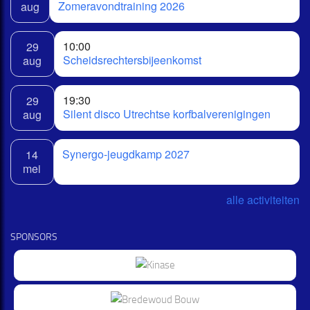
Zomeravondtraining 2026
aug
10:00
29
Scheidsrechtersbijeenkomst
aug
19:30
29
Silent disco Utrechtse korfbalverenigingen
aug
Synergo-jeugdkamp 2027
14
mei
alle activiteiten
SPONSORS