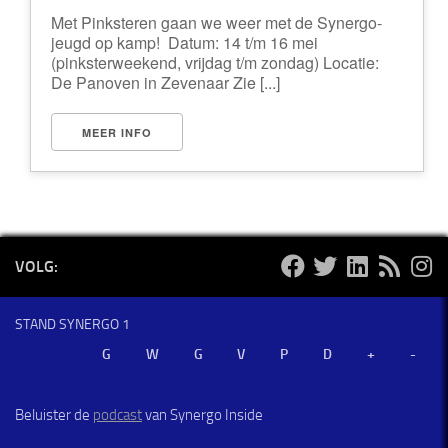
Met Pinksteren gaan we weer met de Synergo-
jeugd op kamp! Datum: 14 t/m 16 mei
(pinksterweekend, vrijdag t/m zondag) Locatie:
De Panoven in Zevenaar Zie [...]
MEER INFO
VOLG:
STAND SYNERGO 1
Beluister de
podcast
van Synergo Inside