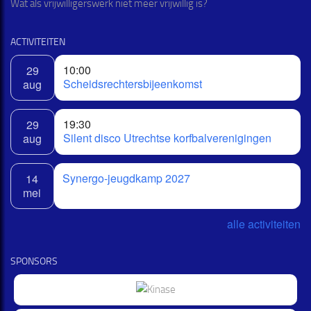
Wat als vrijwilligerswerk niet meer vrijwillig is?
ACTIVITEITEN
10:00
29
Scheidsrechtersbijeenkomst
aug
19:30
29
Silent disco Utrechtse korfbalverenigingen
aug
Synergo-jeugdkamp 2027
14
mei
alle activiteiten
SPONSORS