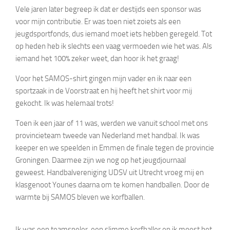
Vele jaren later begreep ik dat er destijds een sponsor was
voor mijn contributie. Er was toen niet zoiets als een
jeugdsportfonds, dus iemand moet iets hebben geregeld. Tot
op heden heb ik slechts een vaag vermoeden wie het was. Als
iemand het 100% zeker weet, dan hoor ik het graag!
Voor het SAMOS-shirt gingen mijn vader en ik naar een
sportzaak in de Voorstraat en hij heeft het shirt voor mij
gekocht. Ik was helemaal trots!
Toen ik een jaar of 11 was, werden we vanuit school met ons
provincieteam tweede van Nederland met handbal. Ik was
keeper en we speelden in Emmen de finale tegen de provincie
Groningen. Daarmee zijn we nog op het jeugdjournaal
geweest. Handbalvereniging UDSV uit Utrecht vroeg mij en
klasgenoot Younes daarna om te komen handballen. Door de
warmte bij SAMOS bleven we korfballen.
Ik was een teamspeler, een slimme korfballer en ik moest het