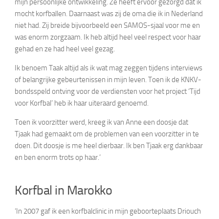
mijn persoonlijke ontwikkeling. Ze heeft ervoor gezorgd dat ik
mocht korfballen. Daarnaast was zij de oma die ik in Nederland
niet had. Zij breide bijvoorbeeld een SAMOS-sjaal voor me en
was enorm zorgzaam. Ik heb altijd heel veel respect voor haar
gehad en ze had heel veel gezag.
Ik benoem Taak altijd als ik wat mag zeggen tijdens interviews
of belangrijke gebeurtenissen in mijn leven. Toen ik de KNKV-
bondsspeld ontving voor de verdiensten voor het project ‘Tijd
voor Korfbal’ heb ik haar uiteraard genoemd.
Toen ik voorzitter werd, kreeg ik van Anne een doosje dat
Tjaak had gemaakt om de problemen van een voorzitter in te
doen. Dit doosje is me heel dierbaar. Ik ben Tjaak erg dankbaar
en ben enorm trots op haar.’
Korfbal in Marokko
‘In 2007 gaf ik een korfbalclinic in mijn geboorteplaats Driouch