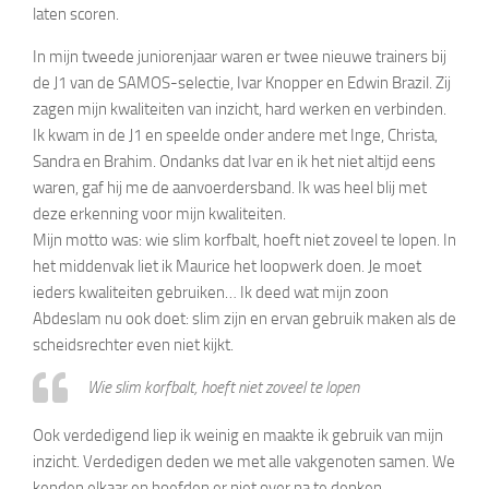
laten scoren.
In mijn tweede juniorenjaar waren er twee nieuwe trainers bij
de J1 van de SAMOS-selectie, Ivar Knopper en Edwin Brazil. Zij
zagen mijn kwaliteiten van inzicht, hard werken en verbinden.
Ik kwam in de J1 en speelde onder andere met Inge, Christa,
Sandra en Brahim. Ondanks dat Ivar en ik het niet altijd eens
waren, gaf hij me de aanvoerdersband. Ik was heel blij met
deze erkenning voor mijn kwaliteiten.
Mijn motto was: wie slim korfbalt, hoeft niet zoveel te lopen. In
het middenvak liet ik Maurice het loopwerk doen. Je moet
ieders kwaliteiten gebruiken… Ik deed wat mijn zoon
Abdeslam nu ook doet: slim zijn en ervan gebruik maken als de
scheidsrechter even niet kijkt.
Wie slim korfbalt, hoeft niet zoveel te lopen
Ook verdedigend liep ik weinig en maakte ik gebruik van mijn
inzicht. Verdedigen deden we met alle vakgenoten samen. We
kenden elkaar en hoefden er niet over na te denken.