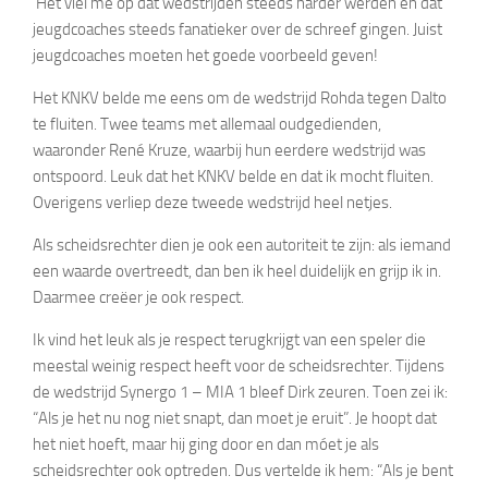
‘Het viel me op dat wedstrijden steeds harder werden en dat
jeugdcoaches steeds fanatieker over de schreef gingen. Juist
jeugdcoaches moeten het goede voorbeeld geven!
Het KNKV belde me eens om de wedstrijd Rohda tegen Dalto
te fluiten. Twee teams met allemaal oudgedienden,
waaronder René Kruze, waarbij hun eerdere wedstrijd was
ontspoord. Leuk dat het KNKV belde en dat ik mocht fluiten.
Overigens verliep deze tweede wedstrijd heel netjes.
Als scheidsrechter dien je ook een autoriteit te zijn: als iemand
een waarde overtreedt, dan ben ik heel duidelijk en grijp ik in.
Daarmee creëer je ook respect.
Ik vind het leuk als je respect terugkrijgt van een speler die
meestal weinig respect heeft voor de scheidsrechter. Tijdens
de wedstrijd Synergo 1 – MIA 1 bleef Dirk zeuren. Toen zei ik:
“Als je het nu nog niet snapt, dan moet je eruit”. Je hoopt dat
het niet hoeft, maar hij ging door en dan móet je als
scheidsrechter ook optreden. Dus vertelde ik hem: “Als je bent