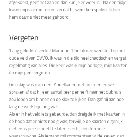
afgekoeld, geef het aan en dan kun je er weer in”. Na een tijdje
kwam hij naar me toe en zei dat hij weer kon spelen. Ik heb
hem daarna niet meer gehoord.’
Vergeten
‘Lang geleden’, vertelt Mamoun, ‘floot ik een wedstrijd op het
oude veld van OVVO. Ik was in die tijd heel chaotisch en vergat
regelmatig van alles. Die keer was ik mijn horloge, mijn kaarten
én mijn pen vergeten.
Gelukkig was mijn neef Abdelkader met me mee en we
spraken af dat hij een aantal keer per helft naar het clubhuis
zou lopen om binnen op de klok te kijken. Dan gaf hij aan hoe
lang de wedstrijd nog was.
Als er in het veld iets gebeurde, dan dreigde ik met kaarten in
de hoop dat er niets nodig was, terwijl je de kaarten eigenlijk
niet eens per se hoeft te laten zien bij een formele
waarschuwing. Als iemand mij commentaar wilde geven, dan