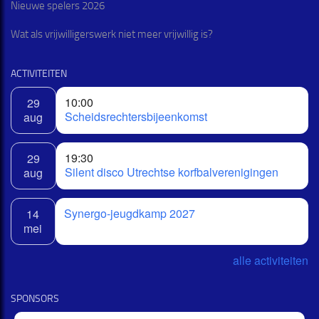
Nieuwe spelers 2026
Wat als vrijwilligerswerk niet meer vrijwillig is?
ACTIVITEITEN
10:00
29
Scheidsrechtersbijeenkomst
aug
19:30
29
Silent disco Utrechtse korfbalverenigingen
aug
Synergo-jeugdkamp 2027
14
mei
alle activiteiten
SPONSORS