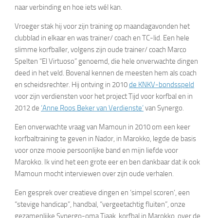
naar verbinding en hoe iets wél kan.
Vroeger stak hij voor zijn training op maandagavonden het
clubblad in elkaar en was trainer/ coach en TC-lid. Een hele
slimme korfballer, volgens zijn oude trainer/ coach Marco
Spelten “El Virtuoso” genoemd, die hele onverwachte dingen
deed in het veld. Bovenal kennen de meesten hem als coach
en scheidsrechter. Hij ontving in 2010
de KNKV-bondsspeld
voor zijn verdiensten voor het project Tijd voor korfbal en in
2012 de
‘Anne Roos Beker van Verdienste’
van Synergo.
Een onverwachte vraag van Mamoun in 2010 om een keer
korfbaltraining te geven in Nador, in Marokko, legde de basis
voor onze mooie persoonlijke band en mijn liefde voor
Marokko. Ik vind het een grote eer en ben dankbaar dat ik ook
Mamoun mocht interviewen over zijn oude verhalen.
Een gesprek over creatieve dingen en ‘simpel scoren’, een
“stevige handicap”, handbal, “vergeetachtig fluiten”, onze
gezamenlijke Synergo-oma Tjaak, korfbal in Marokko, over de