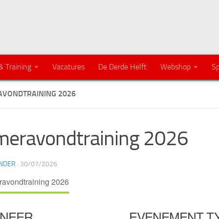
& Training
Vacatures
De Derde Helft
Webshop
Sp
VONDTRAINING 2026
eravondtraining 2026
NDER
·
30/07/2026
NEER
EVENEMENT T
wnload ICS
Google Calendar