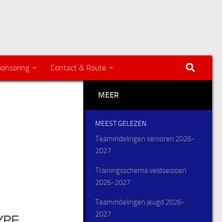
onsoring
Contact & Route
MEER
MEEST GELEZEN
Teamindelingen senioren 2026-
2027
Trainingsschema veldseizoen
2026-2027
Teamindelingen jeugd 2026-
2027
YPE
iCalendar
Office 365