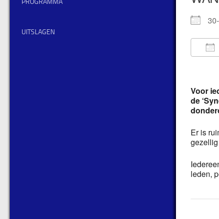
PROGRAMMA
30
UITSLAGEN
Voor ie
de ‘Syn
donderd
Er is ru
gezellig
Iederee
leden, p