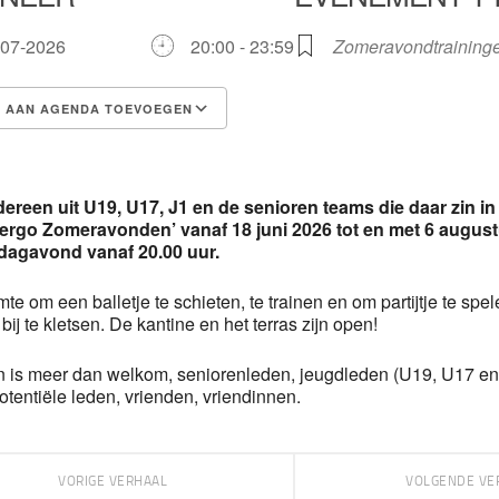
-07-2026
20:00 - 23:59
Zomeravondtraining
AAN AGENDA TOEVOEGEN
dereen uit U19, U17, J1 en de senioren teams die daar zin in 
ergo Zomeravonden’ vanaf 18 juni 2026 tot en met 6 august
agavond vanaf 20.00 uur.
imte om een balletje te schieten, te trainen en om partijtje te sp
 bij te kletsen. De kantine en het terras zijn open!
n is meer dan welkom, seniorenleden, jeugdleden (U19, U17 en 
otentiële leden, vrienden, vriendinnen.
VORIGE VERHAAL
VOLGENDE VE