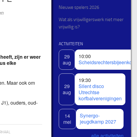
Nieuwe spelers 2026
en
Wat als vrijwilligerswerk niet meer
vrijwillig is?
ACTIVITEITEN
10:00
29
heeft, zijn er weer
Scheidsrechtersbijeenkom
aug
us elke
19:30
elen. Maar ook om
29
Silent disco
aug
Utrechtse
korfbalverenigingen
J1), ouders, oud-
Synergo-
14
jeugdkamp 2027
mei
RHAAL
alle activiteiten