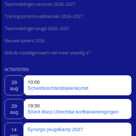
Teamindelingen senioren 2026-2027
Trainingsschema veldseizoen 2026-2027
Teamindelingen jeugd 2026-2027
Nieuwe spelers 2026
Wat als vrijwilligerswerk niet meer vrijwillig is?
ACTIVITEITEN
10:00
29
Scheidsrechtersbijeenkomst
aug
19:30
29
Silent disco Utrechtse korfbalverenigingen
aug
Synergo-jeugdkamp 2027
14
mei