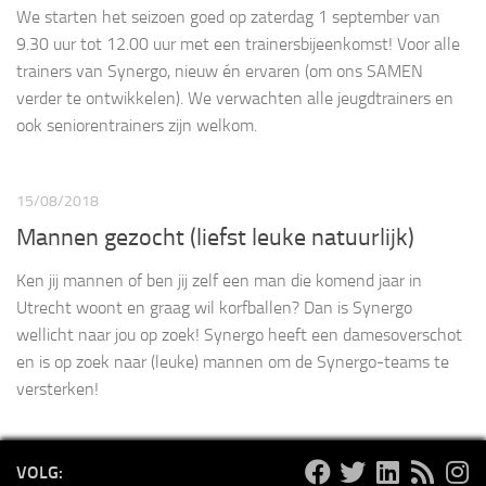
We starten het seizoen goed op zaterdag 1 september van
9.30 uur tot 12.00 uur met een trainersbijeenkomst! Voor alle
trainers van Synergo, nieuw én ervaren (om ons SAMEN
verder te ontwikkelen). We verwachten alle jeugdtrainers en
ook seniorentrainers zijn welkom.
15/08/2018
Mannen gezocht (liefst leuke natuurlijk)
Ken jij mannen of ben jij zelf een man die komend jaar in
Utrecht woont en graag wil korfballen? Dan is Synergo
wellicht naar jou op zoek! Synergo heeft een damesoverschot
en is op zoek naar (leuke) mannen om de Synergo-teams te
versterken!
VOLG: