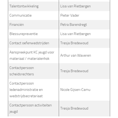
Talentontwikkeling
Lisa van Rietbergen
Communicatie
Pieter Vader
Financiën
Petra Barendregt
Blessurepreventie
Lisa van Rietbergen
Contact oefenwedstrijden
Tresja Bredewoud
Aanspreekpunt KC jeugd voor
Arthur van Waveren
materiaal / materialenhok
Contactpersoon
Tresja Bredewoud
scheidsrechters
Contactpersoon
ledenadministratie en
Nicole Gijsen-Camu
wedstrijdsecretariaat
Contactpersoon activiteiten
Tresja Bredewoud
jeugd