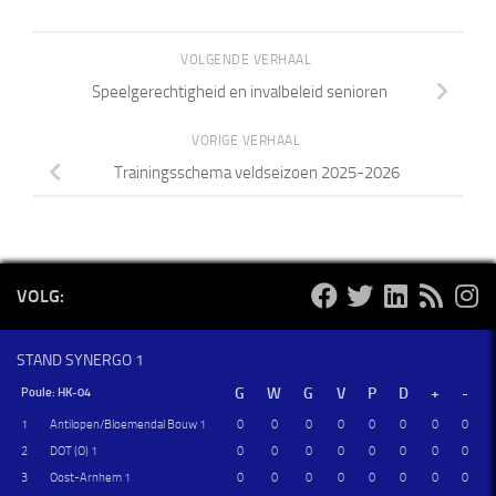
VOLGENDE VERHAAL
Speelgerechtigheid en invalbeleid senioren
VORIGE VERHAAL
Trainingsschema veldseizoen 2025-2026
VOLG:
STAND SYNERGO 1
Poule: HK-04
1
Antilopen/Bloemendal Bouw 1
0
0
0
0
0
0
0
0
2
DOT (O) 1
0
0
0
0
0
0
0
0
3
Oost-Arnhem 1
0
0
0
0
0
0
0
0