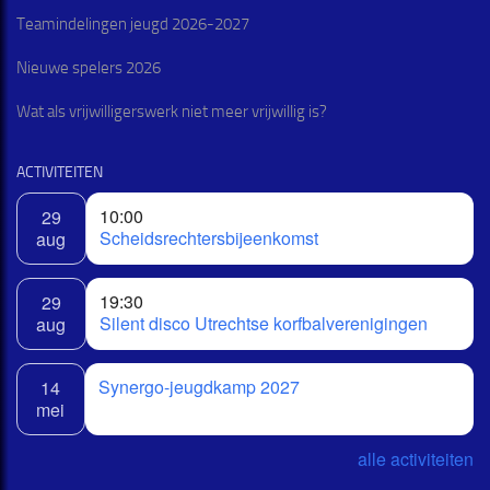
Teamindelingen jeugd 2026-2027
Nieuwe spelers 2026
Wat als vrijwilligerswerk niet meer vrijwillig is?
ACTIVITEITEN
10:00
29
Scheidsrechtersbijeenkomst
aug
19:30
29
Silent disco Utrechtse korfbalverenigingen
aug
Synergo-jeugdkamp 2027
14
mei
alle activiteiten