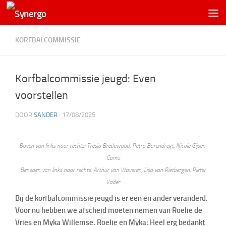
KORFBALCOMMISSIE
Korfbalcommissie jeugd: Even
voorstellen
DOOR
SANDER
·
17/08/2025
Boven van links naar rechts: Tresja Bredewoud, Petra Barendregt, Nicole Gijsen-
Camu
Beneden van links naar rechts: Arthur van Waveren, Lisa van Rietbergen, Pieter
Vader
Bij de korfbalcommissie jeugd is er een en ander veranderd.
Voor nu hebben we afscheid moeten nemen van Roelie de
Vries en Myka Willemse. Roelie en Myka: Heel erg bedankt