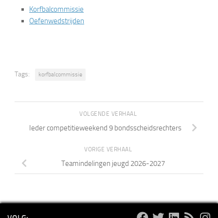
Korfbalcommissie
Oefenwedstrijden
Tags:
korfbalcommissie
VOLGENDE VERHAAL
Ieder competitieweekend 9 bondsscheidsrechters
VORIGE VERHAAL
Teamindelingen jeugd 2026-2027
VOLG: