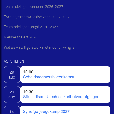
Teamindelingen senioren 2026-2027
Trainingsschema veldseizoen 2026-2027
Teamindelingen jeugd 2026-2027
Nieuwe spelers 2026
Wat als vrijwilligerswerk niet meer vrijwillig is?
ACTIVITEITEN
10:00
29
Scheidsrechtersbijeenkomst
aug
19:30
29
Silent disco Utrechtse korfbalverenigingen
aug
Synergo-jeugdkamp 2027
14