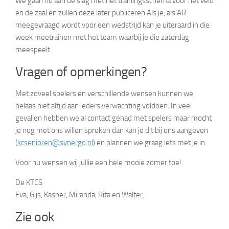
We gaan nu aan de slag met het trainingsschema voor het veld
en de zaal en zullen deze later publiceren.Als je, als AR
meegevraagd wordt voor een wedstrijd kan je uiteraard in die
week meetrainen met het team waarbij je die zaterdag
meespeelt.
Vragen of opmerkingen?
Met zoveel spelers en verschillende wensen kunnen we
helaas niet altijd aan ieders verwachting voldoen. In veel
gevallen hebben we al contact gehad met spelers maar mocht
je nog met ons willen spreken dan kan je dit bij ons aangeven
(
kcsenioren@synergo.nl
) en plannen we graag iets met je in.
Voor nu wensen wij jullie een hele mooie zomer toe!
De KTCS
Eva, Gijs, Kasper, Miranda, Rita en Walter.
Zie ook