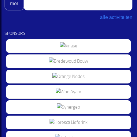
mei
alle activiteiten
SPONSORS