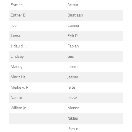
Esmee
Arthur
Esther D
Bastiaan
Ilse
Connor
Janna
Erik R.
Jildau d H.
Fabian
Lindsey
Gijs
Mandy
Jannik
Marit Ha
Jasper
Meike v. R.
Jelte
Naomi
Jesse
Willemijn
Menno
Niklas
Pierce