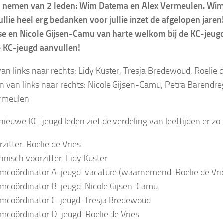
 nemen van 2 leden: Wim Datema en Alex Vermeulen. Wim 
jullie heel erg bedanken voor jullie inzet de afgelopen jar
e en Nicole Gijsen-Camu van harte welkom bij de KC-jeugd. 
de KC-jeugd aanvullen!
an links naar rechts: Lidy Kuster, Tresja Bredewoud, Roelie d
 van links naar rechts: Nicole Gijsen-Camu, Petra Barendre
ermeulen
nieuwe KC-jeugd leden ziet de verdeling van leeftijden er zo u
rzitter: Roelie de Vries
hnisch voorzitter: Lidy Kuster
mcoördinator A-jeugd: vacature (waarnemend: Roelie de Vri
mcoördinator B-jeugd: Nicole Gijsen-Camu
mcoördinator C-jeugd: Tresja Bredewoud
mcoördinator D-jeugd: Roelie de Vries