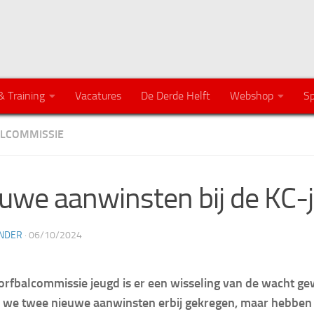
& Training
Vacatures
De Derde Helft
Webshop
Sp
LCOMMISSIE
uwe aanwinsten bij de KC-
NDER
·
06/10/2024
korfbalcommissie jeugd is er een wisseling van de wacht ge
 we twee nieuwe aanwinsten erbij gekregen, maar hebben