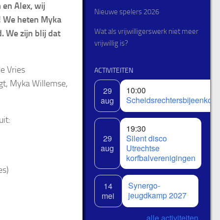
en Alex, wij
Nieuwe spelers 2026
en! We heten Myka
Wat als vrijwilligerswerk niet meer
We zijn blij dat
vrijwillig is?
e Vries
ACTIVITEITEN
gt, Myka Willemse,
10:00
29
Scheidsrechtersbijeenkom
aug
it:
19:30
29
Silent disco
aug
Utrechtse
korfbalverenigingen
es)
Synergo-
14
jeugdkamp 2027
mei
alle activiteiten