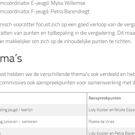
mcoördinator E-jeugd: Myka Willemse
mcoördinator F-jeugd: Petra Barendregt
nisch voorzitter focust zich op een goed verloop van de verg
tten van punten en tijdbepaling in die vergadering. Dit maa
ter makkelijker om zich op de inhoudelijke punten te richten.
ma’s
st hebben we de verschillende thema’s ook verdeeld en he
commissies ook aanspreekpunten voor samenwerking met d
Aanspreekpunten
ing jeugd / leerlijn
Lidy Kuster en Nicole Gij
ng junioren – senioren
Roelie de Vries
n
Lidy Kuster en Petra Bare