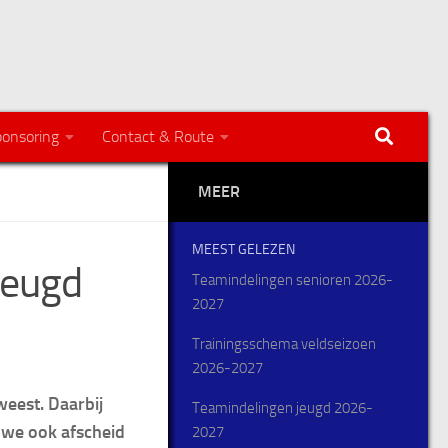
onsoring
Contact & Route
MEER
MEEST GELEZEN
jeugd
Teamindelingen senioren 2026-
2027
Trainingsschema veldseizoen
2026-2027
weest. Daarbij
Teamindelingen jeugd 2026-
 we ook afscheid
2027