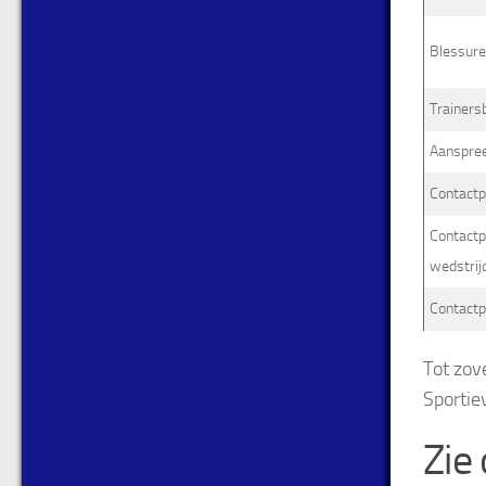
Blessure
Trainers
Aanspree
Contactp
Contactp
wedstrij
Contactp
Tot zove
Sportie
Zie