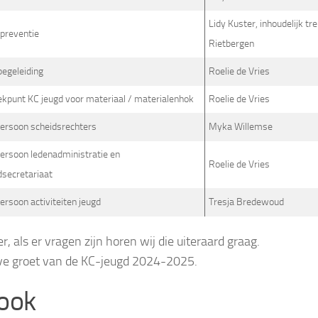
Lidy Kuster, inhoudelijk tr
preventie
Rietbergen
begeleiding
Roelie de Vries
kpunt KC jeugd voor materiaal / materialenhok
Roelie de Vries
ersoon scheidsrechters
Myka Willemse
ersoon ledenadministratie en
Roelie de Vries
dsecretariaat
ersoon activiteiten jeugd
Tresja Bredewoud
r, als er vragen zijn horen wij die uiteraard graag.
ve groet van de KC-jeugd 2024-2025.
 ook