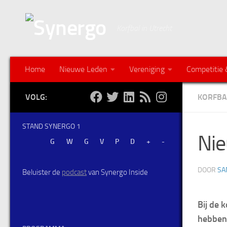
Korfbal in Utrecht
Home
Nieuwe Leden
Vereniging
Competitie 
VOLG:
KORFBA
STAND SYNERGO 1
Nie
DOOR
SA
Beluister de
podcast
van Synergo Inside
Bij de 
hebben