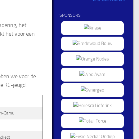
SPONSORS
adering, het
kt het voor een
bben we voor de
e KC-jeugd.
sen-Camu
ndregt