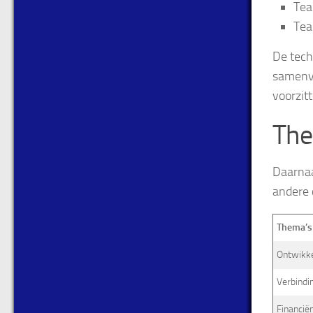
Tea
Tea
De tech
samenva
voorzit
The
Daarnaa
andere 
Thema’s
Ontwikkel
Verbindi
Financië