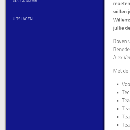
PROGRAMMA
moeten
willen 
UITSLAGEN
Willems
jullie 
Boven v
Beneden
Alex V
Met de 
Voo
Tec
Tea
Tea
Tea
Tea