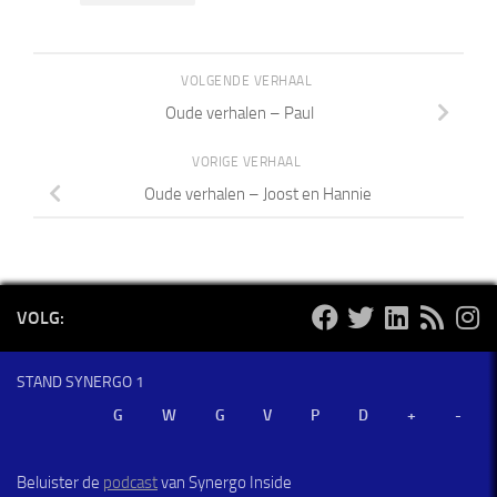
VOLGENDE VERHAAL
Oude verhalen – Paul
VORIGE VERHAAL
Oude verhalen – Joost en Hannie
VOLG:
STAND SYNERGO 1
Beluister de
podcast
van Synergo Inside