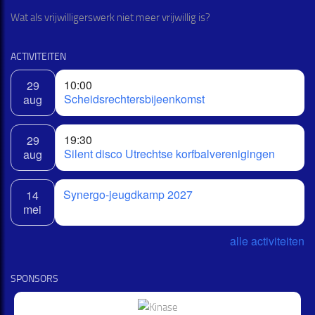
Wat als vrijwilligerswerk niet meer vrijwillig is?
ACTIVITEITEN
10:00
29
Scheidsrechtersbijeenkomst
aug
19:30
29
Silent disco Utrechtse korfbalverenigingen
aug
Synergo-jeugdkamp 2027
14
mei
alle activiteiten
SPONSORS