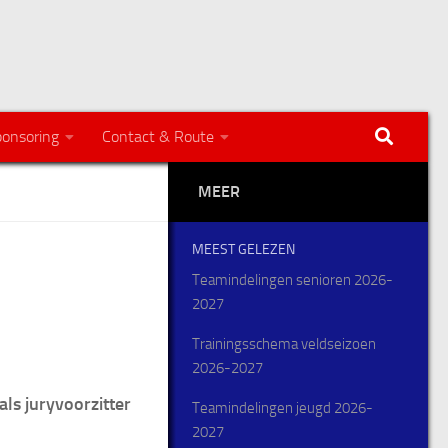
onsoring
Contact & Route
MEER
MEEST GELEZEN
Teamindelingen senioren 2026-
2027
Trainingsschema veldseizoen
2026-2027
als juryvoorzitter
Teamindelingen jeugd 2026-
2027