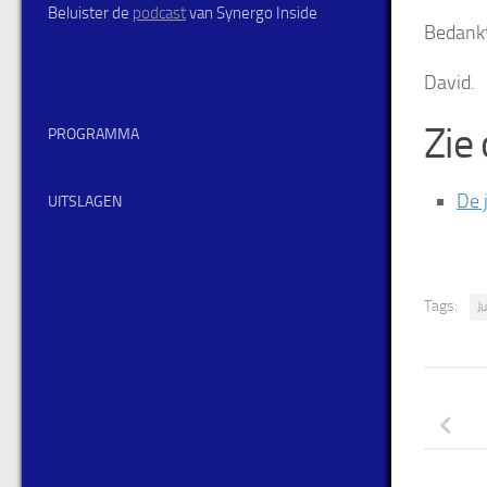
Beluister de
podcast
van Synergo Inside
Bedankt
David.
Zie
PROGRAMMA
De 
UITSLAGEN
Tags:
J