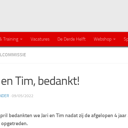
& Training
Vacatures
De Derde Helft
Webshop
Sp
LCOMMISSIE
i en Tim, bedankt!
NDER
·
09/05/2022
pril bedankten we Jari en Tim nadat zij de afgelopen 4 jaar 
 opgetreden.