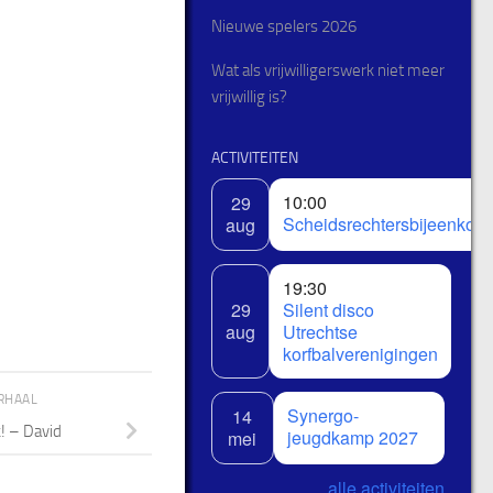
Nieuwe spelers 2026
Wat als vrijwilligerswerk niet meer
vrijwillig is?
ACTIVITEITEN
10:00
29
Scheidsrechtersbijeenkom
aug
19:30
29
Silent disco
aug
Utrechtse
korfbalverenigingen
RHAAL
Synergo-
14
! – David
jeugdkamp 2027
mei
alle activiteiten