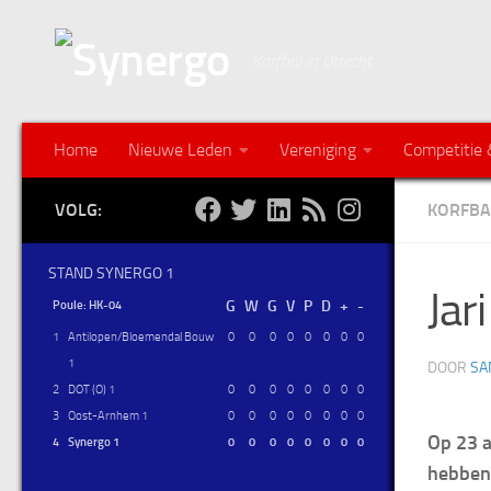
Korfbal in Utrecht
Home
Nieuwe Leden
Vereniging
Competitie 
VOLG:
KORFBA
STAND SYNERGO 1
Jar
Poule: HK-04
1
Antilopen/Bloemendal Bouw
0
0
0
0
0
0
0
0
1
DOOR
SA
2
DOT (O) 1
0
0
0
0
0
0
0
0
3
Oost-Arnhem 1
0
0
0
0
0
0
0
0
Op 23 a
4
Synergo 1
0
0
0
0
0
0
0
0
hebben