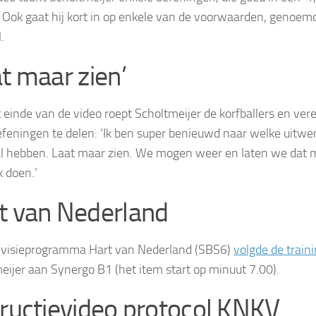
 Ook gaat hij kort in op enkele van de voorwaarden, genoem
.
at maar zien’
 einde van de video roept Scholtmeijer de korfballers en ve
efeningen te delen: ‘Ik ben super benieuwd naar welke uitwer
l hebben. Laat maar zien. We mogen weer en laten we dat m
k doen.’
t van Nederland
evisieprogramma Hart van Nederland (SBS6)
volgde de train
eijer aan Synergo B1 (het item start op minuut 7.00).
tructievideo protocol KNKV