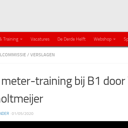
& Training
Vacatures
De Derde Helft
Webshop
Sp
LCOMMISSIE
/
VERSLAGEN
 meter-training bij B1 doo
oltmeijer
NDER
·
01/05/2020