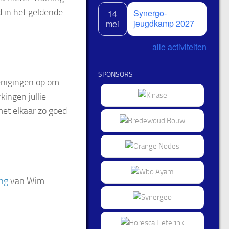
d in het geldende
Synergo-
14
jeugdkamp 2027
mei
alle activiteiten
SPONSORS
renigingen op om
kingen jullie
et elkaar zo goed
ing
van Wim