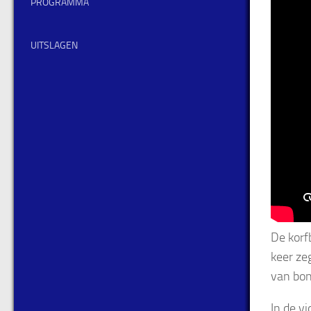
PROGRAMMA
UITSLAGEN
De korf
keer ze
van bon
In de v