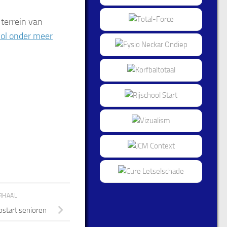
terrein van
col onder meer
RHAAL
pstart senioren