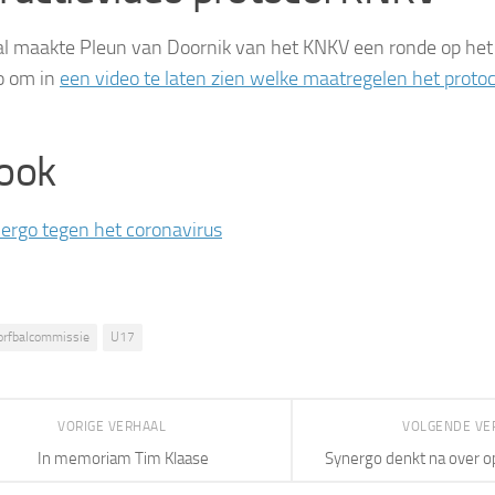
al maakte Pleun van Doornik van het KNKV een ronde op het 
o om in
een video te laten zien welke maatregelen het proto
 ook
ergo tegen het coronavirus
orfbalcommissie
U17
VORIGE VERHAAL
VOLGENDE VE
In memoriam Tim Klaase
Synergo denkt na over o