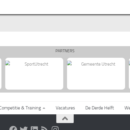
PARTNERS
Competitie & Training
Vacatures
De Derde Helft
We