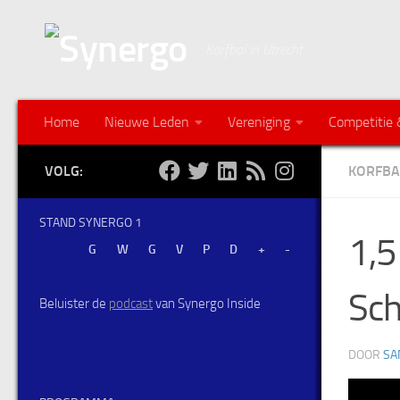
Korfbal in Utrecht
Home
Nieuwe Leden
Vereniging
Competitie 
VOLG:
KORFBA
STAND SYNERGO 1
1,5
Sch
Beluister de
podcast
van Synergo Inside
DOOR
SA