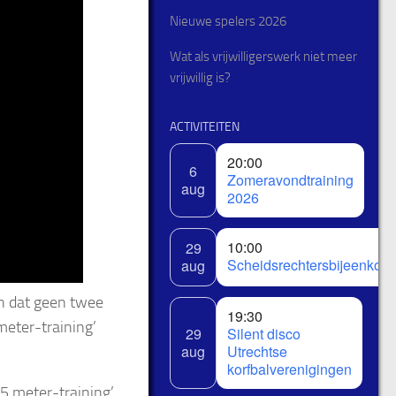
Nieuwe spelers 2026
Wat als vrijwilligerswerk niet meer
vrijwillig is?
ACTIVITEITEN
20:00
6
Zomeravondtraining
aug
2026
10:00
29
Scheidsrechtersbijeenkom
aug
ch dat geen twee
19:30
meter-training’
29
Silent disco
aug
Utrechtse
korfbalverenigingen
,5 meter-training’