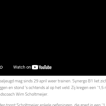
baljeugd mag sinds 29 april weer trainen. Synergo B1 liet zi
ggen en stond ’s ochtends al op het veld. Zij kregen een ‘1,5 
dscoach Wim Scholtmeijer.
ideo toont Scholtmeijer enkele oefeningen, die goed in een ‘1