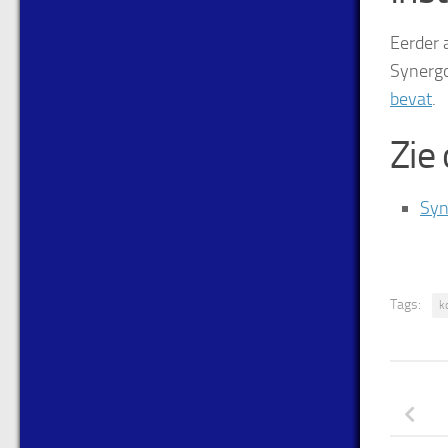
Eerder 
Synerg
bevat
.
Zie
Syn
Tags:
k