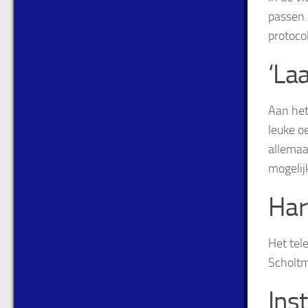
passen.
protocol
‘La
Aan het
leuke o
allemaa
mogelij
Har
Het tel
Scholtm
Ins