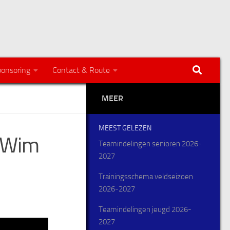
onsoring
Contact & Route
MEER
MEEST GELEZEN
r Wim
Teamindelingen senioren 2026-
2027
Trainingsschema veldseizoen
2026-2027
Teamindelingen jeugd 2026-
2027