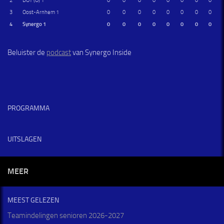
2
DOT (O) 1
0
0
0
0
0
0
0
0
3
Oost-Arnhem 1
0
0
0
0
0
0
0
0
4
Synergo 1
0
0
0
0
0
0
0
0
Beluister de
podcast
van Synergo Inside
PROGRAMMA
UITSLAGEN
MEER
MEEST GELEZEN
Teamindelingen senioren 2026-2027