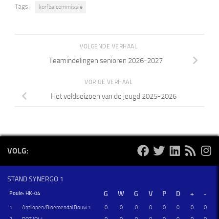
Tags:
korfbalcommissie
VOLGENDE VERHAAL
Teamindelingen senioren 2026-2027
VORIGE VERHAAL
Het veldseizoen van de jeugd 2025-2026
VOLG:
STAND SYNERGO 1
Poule: HK-04
1
Antilopen/Bloemendal Bouw 1
0
0
0
0
0
0
0
0