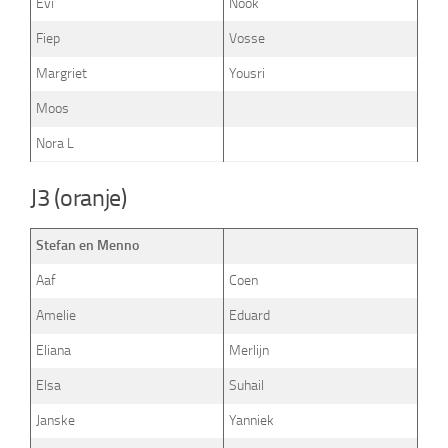
Evi
Nook
Fiep
Vosse
Margriet
Yousri
Moos
Nora L
J3 (oranje)
Stefan en Menno
Aaf
Coen
Amelie
Eduard
Eliana
Merlijn
Elsa
Suhail
Janske
Yanniek