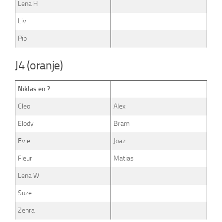
Lena H
Liv
Pip
J4 (oranje)
Niklas en ?
Cleo
Alex
Elody
Bram
Evie
Joaz
Fleur
Matias
Lena W
Suze
Zehra