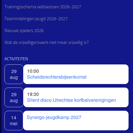
Trainingsschema veldseizoen 2026-2027
Teamindelingen jeugd 2026-2027
Nieuwe spelers 2026
Wat als vrijwilligerswerk niet meer vrijwillig is?
ACTIVITEITEN
10:00
29
Scheidsrechtersbijeenkomst
aug
19:30
29
Silent disco Utrechtse korfbalverenigingen
aug
Synergo-jeugdkamp 2027
14
mei