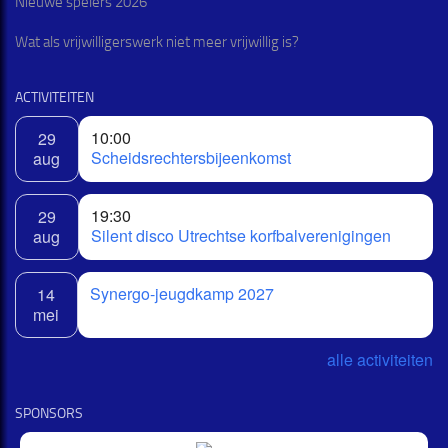
Nieuwe spelers 2026
Wat als vrijwilligerswerk niet meer vrijwillig is?
ACTIVITEITEN
10:00
29
Scheidsrechtersbijeenkomst
aug
19:30
29
Silent disco Utrechtse korfbalverenigingen
aug
Synergo-jeugdkamp 2027
14
mei
alle activiteiten
SPONSORS