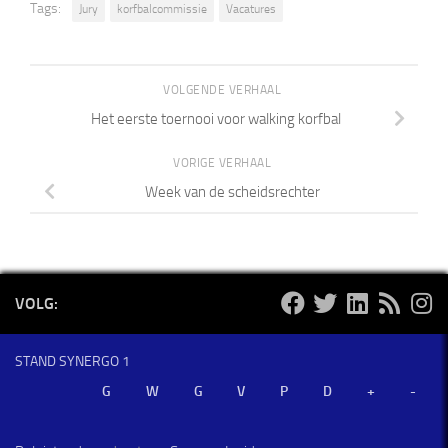
Tags:
Jury
korfbalcommissie
Vacatures
VOLGENDE VERHAAL
Het eerste toernooi voor walking korfbal
VORIGE VERHAAL
Week van de scheidsrechter
VOLG:
STAND SYNERGO 1