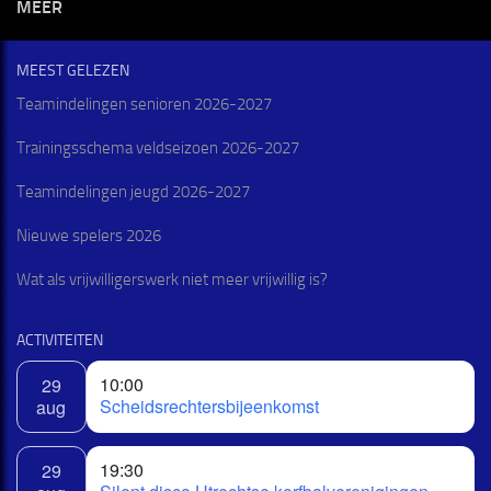
MEER
MEEST GELEZEN
Teamindelingen senioren 2026-2027
Trainingsschema veldseizoen 2026-2027
Teamindelingen jeugd 2026-2027
Nieuwe spelers 2026
Wat als vrijwilligerswerk niet meer vrijwillig is?
ACTIVITEITEN
10:00
29
Scheidsrechtersbijeenkomst
aug
19:30
29