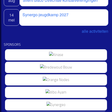
Silent disco Utrechtse korfbalverenigingen
aug
Synergo-jeugdkamp 2027
14
mei
alle activiteiten
SPONSORS