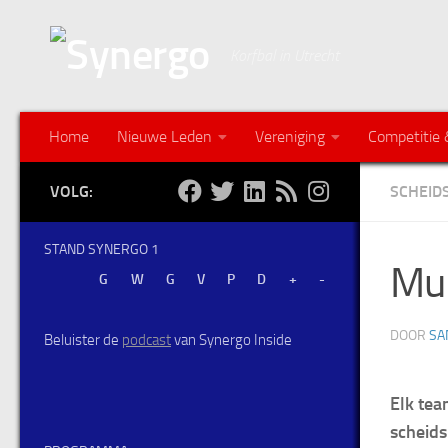
Korfbal in Utrecht
Home
Nieuwe Leden
Vereniging
Competitie 
VOLG:
SCHEID
STAND SYNERGO 1
Mun
DOOR
SA
Beluister de
podcast
van Synergo Inside
Elk tea
scheids