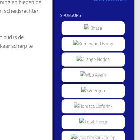
ining en bieden de
n scheidsrechter,
SPONSORS
t oud is de
kaar scherp te