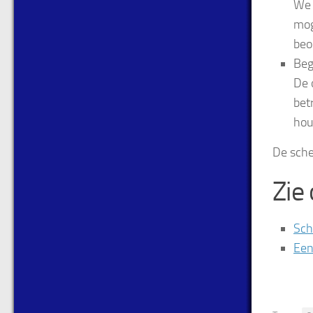
We 
mog
beo
Beg
De 
bet
hou
De sche
Zie
Sch
Een