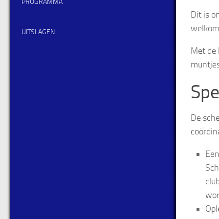
PROGRAMMA
Dit is 
welkom 
UITSLAGEN
Met de 
muntjes
Spe
De sche
coördin
Een
Sch
clu
wor
Opl