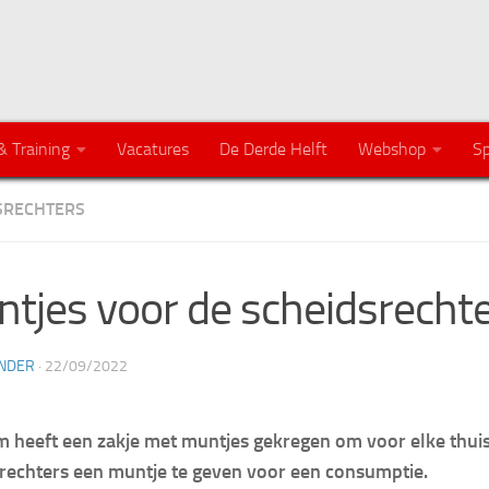
& Training
Vacatures
De Derde Helft
Webshop
Sp
SRECHTERS
tjes voor de scheidsrecht
NDER
·
22/09/2022
m heeft een zakje met muntjes gekregen om voor elke thui
rechters een muntje te geven voor een consumptie.