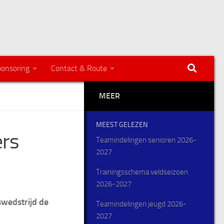
onsoring
Contact & Route
MEER
MEEST GELEZEN
ers
Teamindelingen senioren 2026-
2027
Trainingsschema veldseizoen
2026-2027
swedstrijd de
Teamindelingen jeugd 2026-
2027