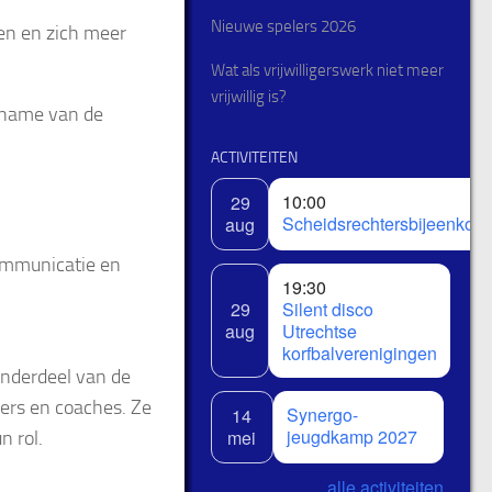
Nieuwe spelers 2026
en en zich meer
Wat als vrijwilligerswerk niet meer
vrijwillig is?
nname van de
ACTIVITEITEN
10:00
29
Scheidsrechtersbijeenkom
aug
ommunicatie en
19:30
29
Silent disco
aug
Utrechtse
korfbalverenigingen
onderdeel van de
ders en coaches. Ze
Synergo-
14
jeugdkamp 2027
mei
n rol.
alle activiteiten