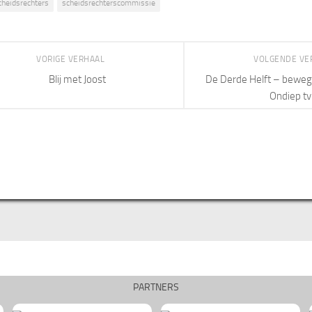
cheidsrechters
scheidsrechterscommissie
VORIGE VERHAAL
VOLGENDE VE
Blij met Joost
De Derde Helft – bewege
Ondiep tv
PARTNERS