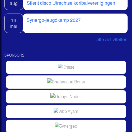
Silent disco Utrechtse korfbalverenigingen
aug
Synergo-jeugdkamp 2027
14
mei
alle activiteiten
SPONSORS