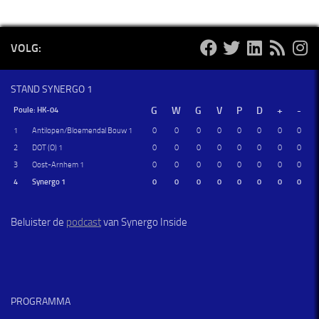
VOLG:
STAND SYNERGO 1
Poule: HK-04
1
Antilopen/Bloemendal Bouw 1
0
0
0
0
0
0
0
0
2
DOT (O) 1
0
0
0
0
0
0
0
0
3
Oost-Arnhem 1
0
0
0
0
0
0
0
0
4
Synergo 1
0
0
0
0
0
0
0
0
Beluister de
podcast
van Synergo Inside
PROGRAMMA