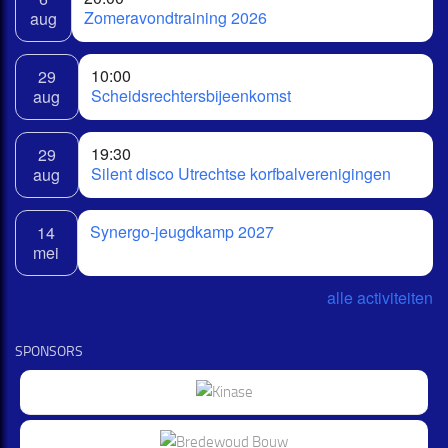
Zomeravondtraining 2026
aug
10:00
29
Scheidsrechtersbijeenkomst
aug
19:30
29
Silent disco Utrechtse korfbalverenigingen
aug
Synergo-jeugdkamp 2027
14
mei
alle activiteiten
SPONSORS