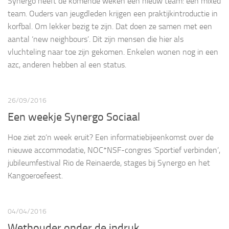
Synergo heeft de komende weken een nieuw team: een mixed
team. Ouders van jeugdleden krijgen een praktijkintroductie in
korfbal. Om lekker bezig te zijn. Dat doen ze samen met een
aantal ‘new neighbours’. Dit zijn mensen die hier als
vluchteling naar toe zijn gekomen. Enkelen wonen nog in een
azc, anderen hebben al een status.
26/09/2016
Een weekje Synergo Sociaal
Hoe ziet zo’n week eruit? Een informatiebijeenkomst over de
nieuwe accommodatie, NOC*NSF-congres ‘Sportief verbinden’,
jubileumfestival Rio de Reinaerde, stages bij Synergo en het
Kangoeroefeest.
04/04/2016
Wethouder onder de indruk