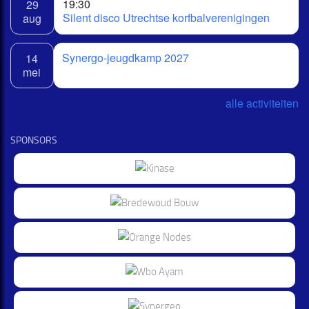
19:30
29
Silent disco Utrechtse korfbalverenigingen
aug
Synergo-jeugdkamp 2027
14
mei
alle activiteiten
SPONSORS