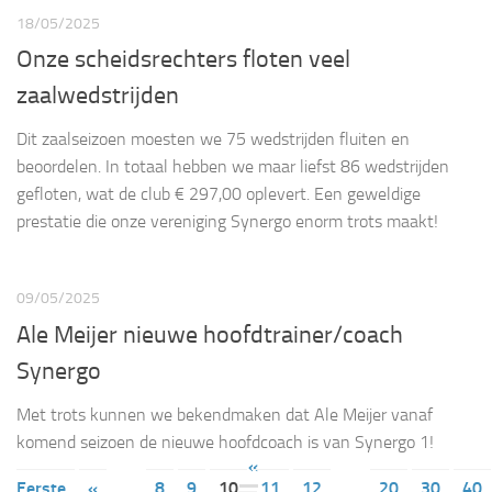
18/05/2025
Onze scheidsrechters floten veel
zaalwedstrijden
Dit zaalseizoen moesten we 75 wedstrijden fluiten en
beoordelen. In totaal hebben we maar liefst 86 wedstrijden
gefloten, wat de club € 297,00 oplevert. Een geweldige
prestatie die onze vereniging Synergo enorm trots maakt!
09/05/2025
Ale Meijer nieuwe hoofdtrainer/coach
Synergo
Met trots kunnen we bekendmaken dat Ale Meijer vanaf
komend seizoen de nieuwe hoofdcoach is van Synergo 1!
«
Eerste
«
...
8
9
10
11
12
...
20
30
40