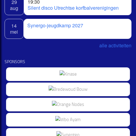
19:30
29
Silent disco Utrechtse korfbalverenigingen
aug
Synergo-jeugdkamp 2027
14
mei
alle activiteiten
SPONSORS