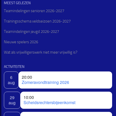
MEEST GELEZEN
Teamindelingen senioren 2026-2027
Trainingsschema veldseizoen 2026-2027
Teamindelingen jeugd 2026-2027
Nieuwe spelers 2026
Wat als vrijwilligerswerk niet meer vrijwillig is?
ACTIVITEITEN
20:00
6
Zomeravondtraining 2026
aug
10:00
29
Scheidsrechtersbijeenkomst
aug