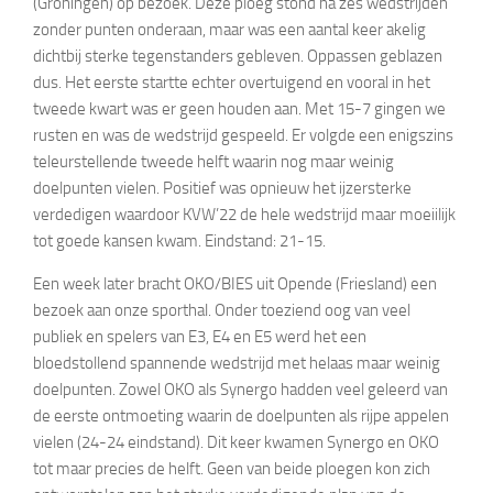
(Groningen) op bezoek. Deze ploeg stond na zes wedstrijden
zonder punten onderaan, maar was een aantal keer akelig
dichtbij sterke tegenstanders gebleven. Oppassen geblazen
dus. Het eerste startte echter overtuigend en vooral in het
tweede kwart was er geen houden aan. Met 15-7 gingen we
rusten en was de wedstrijd gespeeld. Er volgde een enigszins
teleurstellende tweede helft waarin nog maar weinig
doelpunten vielen. Positief was opnieuw het ijzersterke
verdedigen waardoor KVW’22 de hele wedstrijd maar moeiilijk
tot goede kansen kwam. Eindstand: 21-15.
Een week later bracht OKO/BIES uit Opende (Friesland) een
bezoek aan onze sporthal. Onder toeziend oog van veel
publiek en spelers van E3, E4 en E5 werd het een
bloedstollend spannende wedstrijd met helaas maar weinig
doelpunten. Zowel OKO als Synergo hadden veel geleerd van
de eerste ontmoeting waarin de doelpunten als rijpe appelen
vielen (24-24 eindstand). Dit keer kwamen Synergo en OKO
tot maar precies de helft. Geen van beide ploegen kon zich