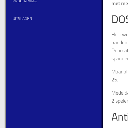
PROGRAMMA
met me
DOS
UITSLAGEN
Het twe
hadden 
Doordat
spannen
Maar al
25.
Mede da
2 spele
Ant