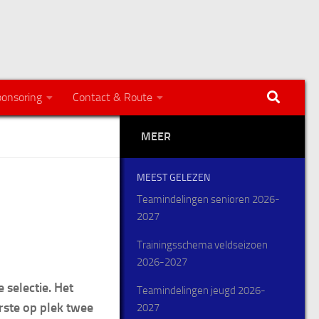
onsoring
Contact & Route
MEER
MEEST GELEZEN
Teamindelingen senioren 2026-
2027
Trainingsschema veldseizoen
2026-2027
 selectie. Het
Teamindelingen jeugd 2026-
rste op plek twee
2027