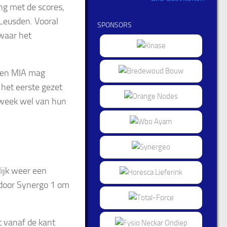
ing met de scores,
Leusden. Vooral
SPONSORS
 waar het
egen MIA mag
 het eerste gezet
 week wel van hun
lijk weer een
 door Synergo 1 om
t vanaf de kant