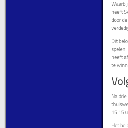
Waarbij 
heeft S
door de
verdedi
Dit bel
spelen.
heeft a
te winn
Vol
Na drie
thuiswe
15.15 u
Het bel