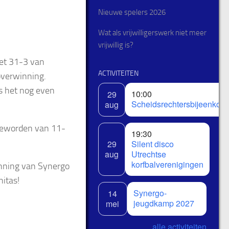
Nieuwe spelers 2026
Wat als vrijwilligerswerk niet meer
vrijwillig is?
met 31-3 van
ACTIVITEITEN
overwinning.
s het nog even
10:00
29
Scheidsrechtersbijeenkom
aug
geworden van 11-
19:30
29
Silent disco
aug
Utrechtse
korfbalverenigingen
inning van Synergo
itas!
Synergo-
14
jeugdkamp 2027
mei
alle activiteiten