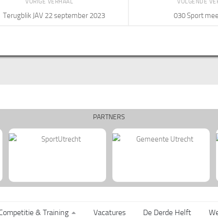
VORIGE VERHAAL
VOLGENDE VE
Terugblik JAV 22 september 2023
030 Sport me
PARTNERS
Competitie & Training
Vacatures
De Derde Helft
We