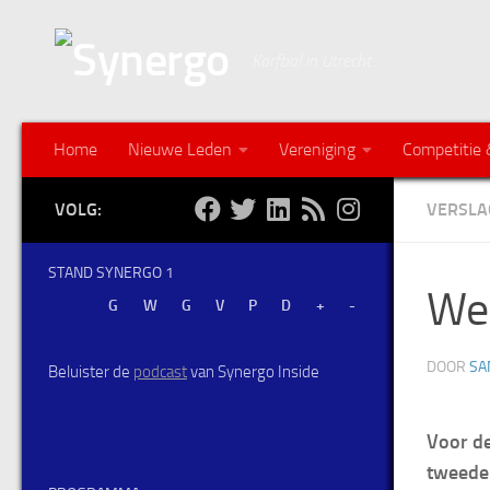
Korfbal in Utrecht
Home
Nieuwe Leden
Vereniging
Competitie 
VOLG:
VERSLA
STAND SYNERGO 1
Wee
DOOR
SA
Beluister de
podcast
van Synergo Inside
Voor de
tweede 