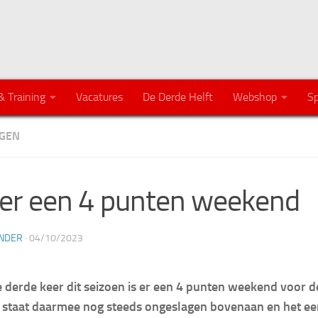
& Training
Vacatures
De Derde Helft
Webshop
Sp
GEN
r een 4 punten weekend
NDER
·
04/10/2023
 derde keer dit seizoen is er een 4 punten weekend voor de
staat daarmee nog steeds ongeslagen bovenaan en het ee