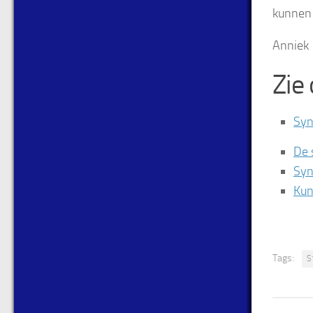
kunnen 
Anniek
Zie
Syn
De 
Syn
Kun
Tags:
S