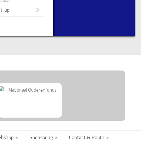
RHAAL
et-up
bshop
Sponsoring
Contact & Route